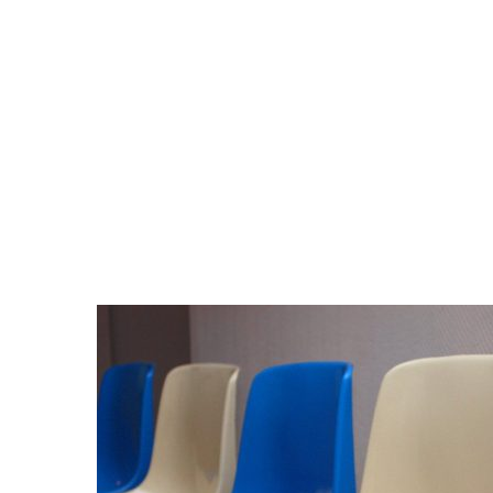
Основное направление деятельности компании
Линии Стиля – создание технологической
оснастки и серийное производство изделий из
композитов (стеклопластиков)
3D-моделирование
Изготовление матриц
Выпуск серии