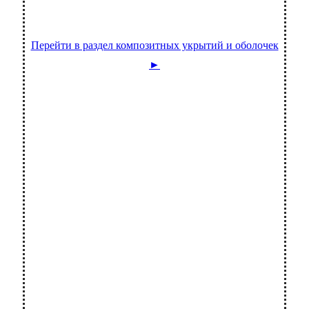
Перейти в раздел композитных укрытий и оболочек
►
Модель козырька
Козырек трактора версия 1