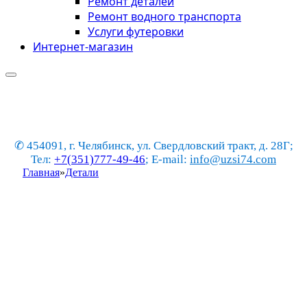
Ремонт деталей
Ремонт водного транспорта
Услуги футеровки
Интернет-магазин
✆ 454091, г. Челябинск, ул. Свердловский тракт, д. 28Г;
Тел:
+7(351)777-49-46
; E-mail:
info@uzsi74.com
Главная
»
Детали
Шкафы из стеклопластика
Производство под ключ по техническому
заданию
Опыт в создании объектов со сложной