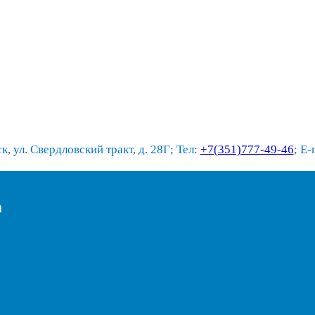
к, ул. Свердловский тракт, д. 28Г; Тел:
+7(351)777-49-46
; E-
а