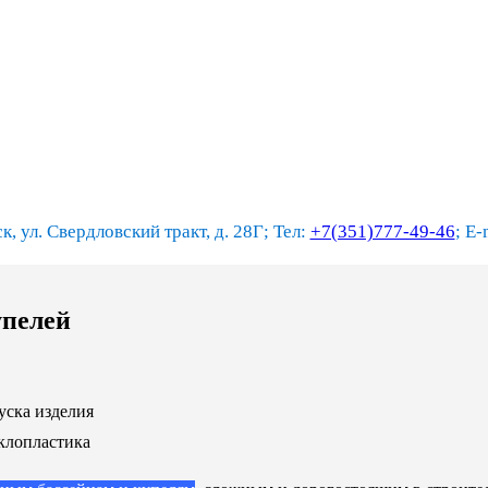
к, ул. Свердловский тракт, д. 28Г; Тел:
+7(351)777-49-46
; E-
упелей
уска изделия
клопластика