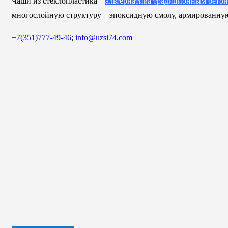
Чаши из стеклопластика –
альтернатива традиционным бето
многослойную структуру – эпоксидную смолу, армированную 
+7(351)777-49-46
;
info@uzsi74.com