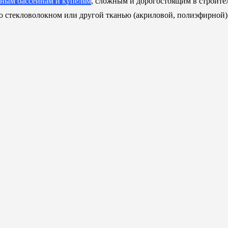
нным бассейнам и купелям
, сложным и дорогостоящим в строите
стекловолокном или другой тканью (акриловой, полиэфирной). М