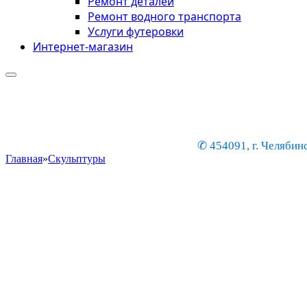
Ремонт деталей
Ремонт водного транспорта
Услуги футеровки
Интернет-магазин
✆ 454091, г. Челябинс
Главная
»
Скульптуры
Колонны из стеклопластика
Эффектное оформление интерьера и экстерьера
Устойчивость к коррозии, механическим повреждением
Уникальные формы изделий на основе матричной фор