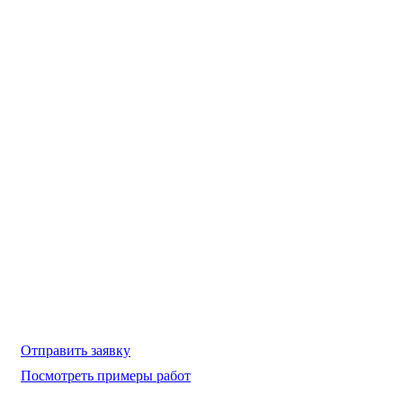
Изготовление колонн из стеклопластика на заказ по 3d-моде
Отправить заявку
Посмотреть примеры работ