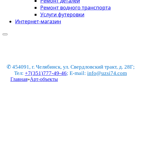
Ремонт деталей
Ремонт водного транспорта
Услуги футеровки
Интернет-магазин
✆ 454091, г. Челябинск, ул. Свердловский тракт, д. 28Г;
Тел:
+7(351)777-49-46
; E-mail:
info@uzsi74.com
Главная
»
Арт-объекты
Деревья из стеклопластика
Материал – композит: легче металла, дольше
служит
Не подвержены коррозии, антивандальны